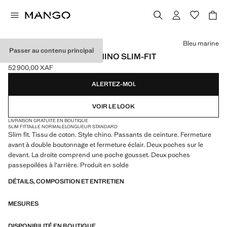
Choisissez une couleur
Bleu marine
Passer au contenu principal
PANTALON DUBLINO CHINO SLIM-FIT
52 900,00 XAF
Prix actuel [52 900,00 XAF ]
ALERTEZ-MOI.
VOIR LE LOOK
LIVRAISON GRATUITE EN BOUTIQUE
SLIM FIT
TAILLE NORMALE
LONGUEUR STANDARD
Slim fit. Tissu de coton. Style chino. Passants de ceinture. Fermeture
avant à double boutonnage et fermeture éclair. Deux poches sur le
devant. La droite comprend une poche gousset. Deux poches
passepoilées à l'arrière. Produit en solde
DÉTAILS, COMPOSITION ET ENTRETIEN
MESURES
DISPONIBILITÉ EN BOUTIQUE