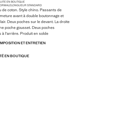
TUITE EN BOUTIQUE
 NORMALE
LONGUEUR STANDARD
su de coton. Style chino. Passants de
rmeture avant à double boutonnage et
lair. Deux poches sur le devant. La droite
e poche gousset. Deux poches
 à l'arrière. Produit en solde
OMPOSITION ET ENTRETIEN
ITÉ EN BOUTIQUE