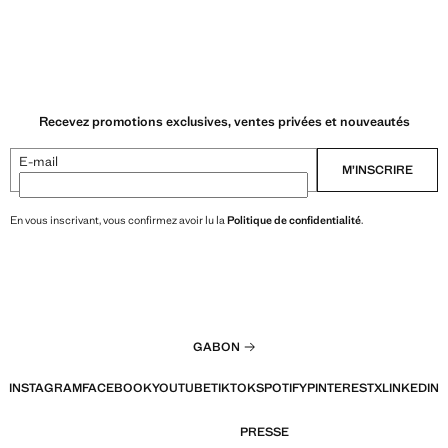
Recevez promotions exclusives, ventes privées et nouveautés
E-mail
M’INSCRIRE
En vous inscrivant, vous confirmez avoir lu la
Politique de confidentialité
.
GABON
INSTAGRAM
FACEBOOK
YOUTUBE
TIKTOK
SPOTIFY
PINTEREST
X
LINKEDIN
PRESSE