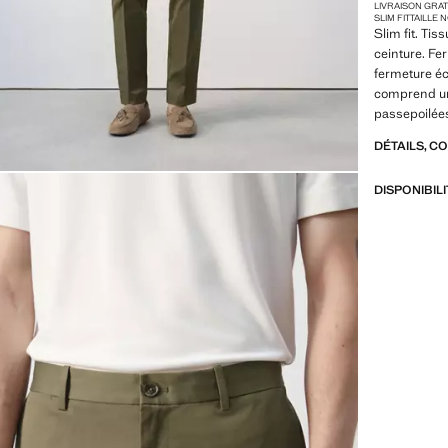
LIVRAISON GRA
SLIM FIT
TAILLE
Slim fit. Tis
ceinture. Fe
fermeture éc
comprend un
passepoilées
DÉTAILS, C
DISPONIBIL