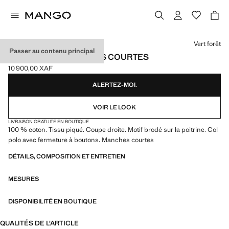
Choisissez une couleur
Vert forêt
Passer au contenu principal
POLO COTON MANCHES COURTES
10 900,00 XAF
Prix actuel [10 900,00 XAF ]
ALERTEZ-MOI.
VOIR LE LOOK
LIVRAISON GRATUITE EN BOUTIQUE
100 % coton. Tissu piqué. Coupe droite. Motif brodé sur la poitrine. Col
polo avec fermeture à boutons. Manches courtes
DÉTAILS, COMPOSITION ET ENTRETIEN
MESURES
DISPONIBILITÉ EN BOUTIQUE
QUALITÉS DE L'ARTICLE