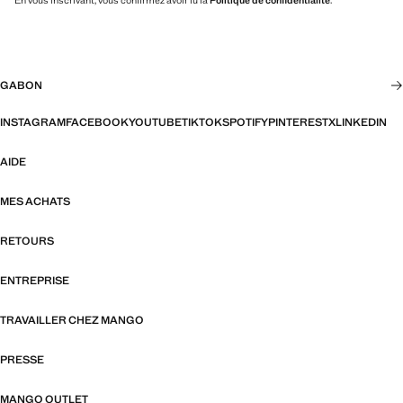
En vous inscrivant, vous confirmez avoir lu la
Politique de confidentialité
.
GABON
INSTAGRAM
FACEBOOK
YOUTUBE
TIKTOK
SPOTIFY
PINTEREST
X
LINKEDIN
AIDE
MES ACHATS
RETOURS
ENTREPRISE
TRAVAILLER CHEZ MANGO
PRESSE
MANGO OUTLET