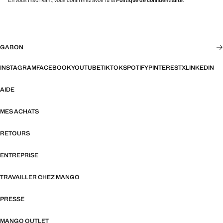
En vous inscrivant, vous confirmez avoir lu la
Politique de confidentialité
.
GABON
INSTAGRAM
FACEBOOK
YOUTUBE
TIKTOK
SPOTIFY
PINTEREST
X
LINKEDIN
AIDE
MES ACHATS
RETOURS
ENTREPRISE
TRAVAILLER CHEZ MANGO
PRESSE
MANGO OUTLET