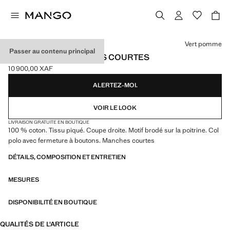
Choisissez une couleur
Vert pomme
Passer au contenu principal
POLO COTON MANCHES COURTES
10 900,00 XAF
Prix actuel [10 900,00 XAF ]
ALERTEZ-MOI.
VOIR LE LOOK
LIVRAISON GRATUITE EN BOUTIQUE
100 % coton. Tissu piqué. Coupe droite. Motif brodé sur la poitrine. Col
polo avec fermeture à boutons. Manches courtes
DÉTAILS, COMPOSITION ET ENTRETIEN
MESURES
DISPONIBILITÉ EN BOUTIQUE
QUALITÉS DE L'ARTICLE