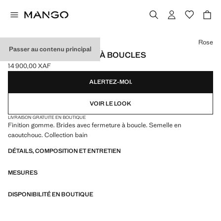
Choisissez une couleur
Rose
Passer au contenu principal
SANDALES EN GOMME À BOUCLES
14 900,00 XAF
Prix actuel [14 900,00 XAF ]
ALERTEZ-MOI.
VOIR LE LOOK
LIVRAISON GRATUITE EN BOUTIQUE
Finition gomme. Brides avec fermeture à boucle. Semelle en
caoutchouc. Collection bain
DÉTAILS, COMPOSITION ET ENTRETIEN
MESURES
DISPONIBILITÉ EN BOUTIQUE