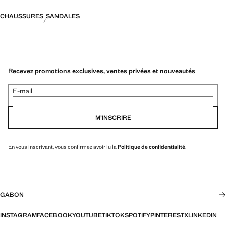
CHAUSSURES
SANDALES
Recevez promotions exclusives, ventes privées et nouveautés
E-mail
M’INSCRIRE
En vous inscrivant, vous confirmez avoir lu la
Politique de confidentialité
.
GABON
INSTAGRAM
FACEBOOK
YOUTUBE
TIKTOK
SPOTIFY
PINTEREST
X
LINKEDIN