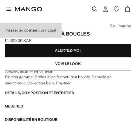
Choisissez une couleur
Bleu marine
Passer au contenu principal
SANDALES EN GOMME À BOUCLES
14 900,00 XAF
Prix actuel [14 900,00 XAF ]
ALERTEZ-MOI.
VOIR LE LOOK
LIVRAISON GRATUITE EN BOUTIQUE
Finition gomme. Brides avec fermeture à boucle. Semelle en
caoutchouc. Collection bain. Pre-teen
DÉTAILS, COMPOSITION ET ENTRETIEN
MESURES
DISPONIBILITÉ EN BOUTIQUE