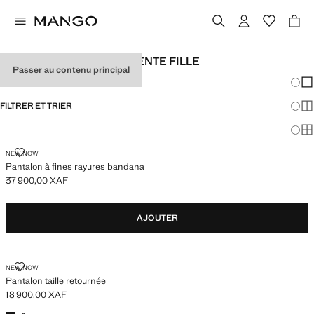
PANTALONS D'ADOLESCENTE FILLE
Passer au contenu principal
Chang
Aff
FILTRER ET TRIER
Aff
Af
PANTALON À FINES RAYURES BANDANA
NEW NOW
Pantalon à fines rayures bandana
37 900,00 XAF
Prix actuel [37 900,00 XAF ]
AJOUTER
PANTALON TAILLE RETOURNÉE
NEW NOW
Pantalon taille retournée
18 900,00 XAF
Prix actuel [18 900,00 XAF ]