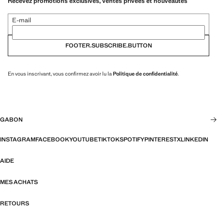
Recevez promotions exclusives, ventes privées et nouveautés
E-mail
FOOTER.SUBSCRIBE.BUTTON
En vous inscrivant, vous confirmez avoir lu la
Politique de confidentialité
.
GABON
INSTAGRAM
FACEBOOK
YOUTUBE
TIKTOK
SPOTIFY
PINTEREST
X
LINKEDIN
AIDE
MES ACHATS
RETOURS