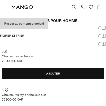
CHAUSSURES HABILLÉES POUR HOMME
Passer au contenu principal
Chang
Aff
FILTRER ET TRIER
Aff
Af
CHAUSSURES LACÉES CUIR
CUIR
Chaussures lacées cuir
79 900,00 XAF
Prix actuel [79 900,00 XAF ]
AJOUTER
CHAUSSURES STYLE RICHELIEUS CUIR
CUIR
Chaussures style richelieus cuir
79 900,00 XAF
Prix actuel [79 900,00 XAF ]