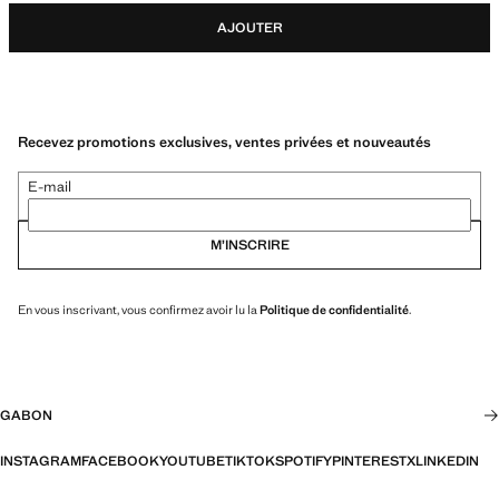
AJOUTER
Recevez promotions exclusives, ventes privées et nouveautés
E-mail
M’INSCRIRE
En vous inscrivant, vous confirmez avoir lu la
Politique de confidentialité
.
GABON
INSTAGRAM
FACEBOOK
YOUTUBE
TIKTOK
SPOTIFY
PINTEREST
X
LINKEDIN