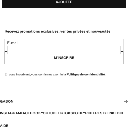
AJOUTER
Recevez promotions exclusives, ventes privées et nouveautés
E-mail
M’INSCRIRE
En vous inscrivant, vous confirmez avoir lu la
Politique de confidentialité
.
GABON
INSTAGRAM
FACEBOOK
YOUTUBE
TIKTOK
SPOTIFY
PINTEREST
X
LINKEDIN
AIDE