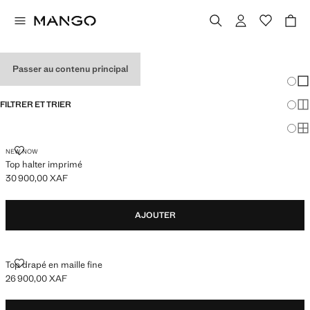
HAUTS HALTER FEMME
Passer au contenu principal
Chang
Aff
FILTRER ET TRIER
Aff
Af
TOP HALTER IMPRIMÉ
NEW NOW
Top halter imprimé
30 900,00 XAF
Prix actuel [30 900,00 XAF ]
AJOUTER
TOP DRAPÉ EN MAILLE FINE
Top drapé en maille fine
26 900,00 XAF
Prix actuel [26 900,00 XAF ]