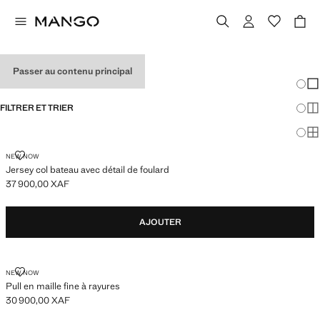
PULL-OVERS
Passer au contenu principal
Chang
Aff
FILTRER ET TRIER
Aff
Af
JERSEY COL BATEAU AVEC DÉTAIL DE FOULARD
NEW NOW
Jersey col bateau avec détail de foulard
37 900,00 XAF
Prix actuel [37 900,00 XAF ]
AJOUTER
PULL EN MAILLE FINE À RAYURES
NEW NOW
Pull en maille fine à rayures
30 900,00 XAF
Prix actuel [30 900,00 XAF ]