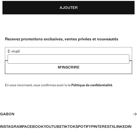
AJOUTER
Recevez promotions exclusives, ventes privées et nouveautés
E-mail
M’INSCRIRE
En vous inscrivant, vous confirmez avoir lu la
Politique de confidentialité
.
GABON
INSTAGRAM
FACEBOOK
YOUTUBE
TIKTOK
SPOTIFY
PINTEREST
X
LINKEDIN