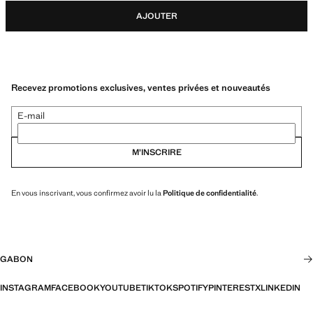
AJOUTER
Recevez promotions exclusives, ventes privées et nouveautés
E-mail
M’INSCRIRE
En vous inscrivant, vous confirmez avoir lu la
Politique de confidentialité
.
GABON
INSTAGRAM
FACEBOOK
YOUTUBE
TIKTOK
SPOTIFY
PINTEREST
X
LINKEDIN