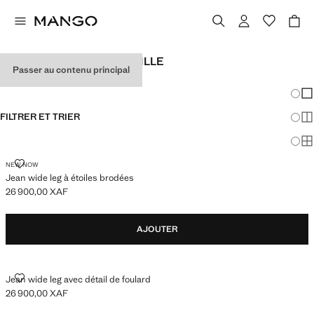
JEANS WIDELEG POUR FILLE
Passer au contenu principal
VOIR TOUT
WIDE LEG
Chang
Aff
FILTRER ET TRIER
Aff
Af
JEAN WIDE LEG À ÉTOILES BRODÉES
NEW NOW
Jean wide leg à étoiles brodées
26 900,00 XAF
Prix actuel [26 900,00 XAF ]
AJOUTER
JEAN WIDE LEG AVEC DÉTAIL DE FOULARD
Jean wide leg avec détail de foulard
26 900,00 XAF
Prix actuel [26 900,00 XAF ]