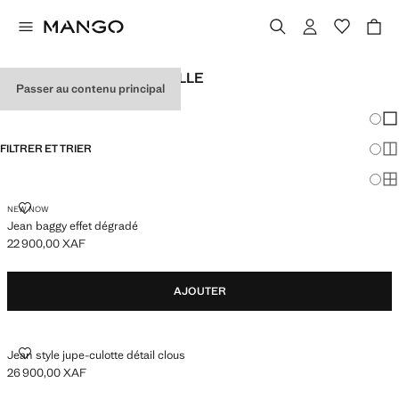
JEANS CULOTTE POUR FILLE
Passer au contenu principal
VOIR TOUT
WIDE LEG
Chang
Aff
FILTRER ET TRIER
Aff
Af
JEAN BAGGY EFFET DÉGRADÉ
NEW NOW
Jean baggy effet dégradé
22 900,00 XAF
Prix actuel [22 900,00 XAF ]
AJOUTER
JEAN STYLE JUPE-CULOTTE DÉTAIL CLOUS
Jean style jupe-culotte détail clous
26 900,00 XAF
Prix actuel [26 900,00 XAF ]