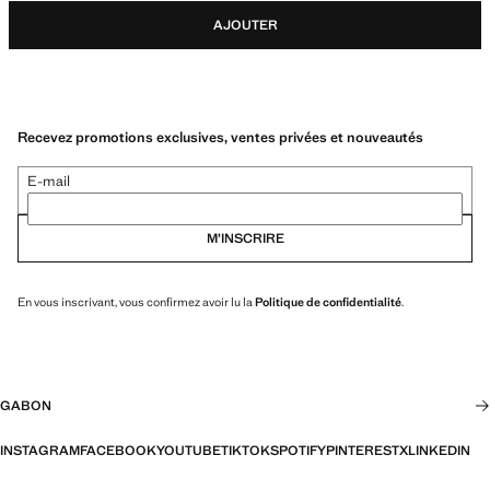
AJOUTER
Recevez promotions exclusives, ventes privées et nouveautés
E-mail
M’INSCRIRE
En vous inscrivant, vous confirmez avoir lu la
Politique de confidentialité
.
GABON
INSTAGRAM
FACEBOOK
YOUTUBE
TIKTOK
SPOTIFY
PINTEREST
X
LINKEDIN