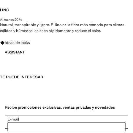
LINO
Al menos 20 %
Natural, transpirable y ligero. El lino es la fibra más cómoda para climas
cálidos y húmedos, se seca rápidamente y reduce el calor.
Pregunta por looks, prendas y tendencias
Ideas de looks
ASSISTANT
TE PUEDE INTERESAR
Recibe promociones exclusivas, ventas privadas y novedades
E-mail