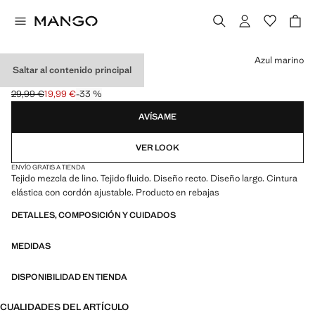
Selecciona un color
Azul marino
Saltar al contenido principal
PANTALÓN RECTO LINO
29,99 €
19,99 €
-33 %
Precio inicial tachado [29,99 € ]
Precio actual [19,99 € ]
AVÍSAME
VER LOOK
ENVÍO GRATIS A TIENDA
Tejido mezcla de lino. Tejido fluido. Diseño recto. Diseño largo. Cintura
elástica con cordón ajustable. Producto en rebajas
DETALLES, COMPOSICIÓN Y CUIDADOS
MEDIDAS
DISPONIBILIDAD EN TIENDA
CUALIDADES DEL ARTÍCULO