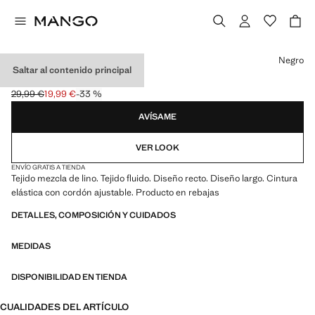
Selecciona un color
Negro
Saltar al contenido principal
PANTALÓN RECTO LINO
29,99 €
19,99 €
-33 %
Precio inicial tachado [29,99 € ]
Precio actual [19,99 € ]
AVÍSAME
VER LOOK
ENVÍO GRATIS A TIENDA
Tejido mezcla de lino. Tejido fluido. Diseño recto. Diseño largo. Cintura
elástica con cordón ajustable. Producto en rebajas
DETALLES, COMPOSICIÓN Y CUIDADOS
MEDIDAS
DISPONIBILIDAD EN TIENDA
CUALIDADES DEL ARTÍCULO