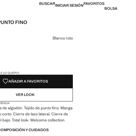
BUSCAR
FAVORITOS
INICIAR SESIÓN
BOLSA
PUNTO FINO
 [17,99 € ]
n color
Blanco roto
ADES!
E ¡LO QUIERO!
AÑADIR A FAVORITOS
VER LOOK
 TIENDA
a de algodón. Tejido de punto fino. Manga
 corto. Cierre de lazo lateral. Cierre de
l bajo. Total look. Welcome collection
COMPOSICIÓN Y CUIDADOS