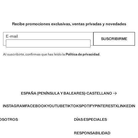
Recibe promociones exclusivas, ventas privadas y novedades
E-mail
SUSCRIBIRME
Al suscribirte, confirmas que has leído la
Política de privacidad
.
ESPAÑA (PENÍNSULA Y BALEARES)
·
CASTELLANO
INSTAGRAM
FACEBOOK
YOUTUBE
TIKTOK
SPOTIFY
PINTEREST
X
LINKEDIN
NOSOTROS
DÍAS ESPECIALES
RESPONSABILIDAD