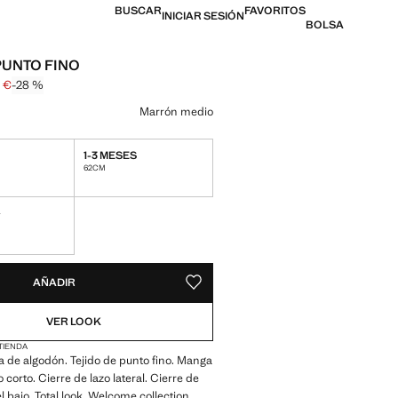
BUSCAR
FAVORITOS
INICIAR SESIÓN
BOLSA
PUNTO FINO
9 €
-28 %
l tachado [17,99 € ]
 [12,99 € ]
n color
Marrón medio
1-3 MESES
nidades!
62CM
S
ble ¡Lo quiero!
ADES!
E ¡LO QUIERO!
AÑADIR
GUARDAR COMO FAVORITO
VER LOOK
 TIENDA
a de algodón. Tejido de punto fino. Manga
 corto. Cierre de lazo lateral. Cierre de
l bajo. Total look. Welcome collection