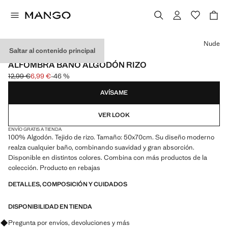
Selecciona un color
Nude
Saltar al contenido principal
500 GR/M2
ALFOMBRA BAÑO ALGODÓN RIZO
12,99 €
6,99 €
-46 %
Precio inicial tachado [12,99 € ]
Precio actual [6,99 € ]
AVÍSAME
VER LOOK
ENVÍO GRATIS A TIENDA
100% Algodón. Tejido de rizo. Tamaño: 50x70cm. Su diseño moderno
realza cualquier baño, combinando suavidad y gran absorción.
Disponible en distintos colores. Combina con más productos de la
colección. Producto en rebajas
DETALLES, COMPOSICIÓN Y CUIDADOS
DISPONIBILIDAD EN TIENDA
Pregunta por envíos, devoluciones y más