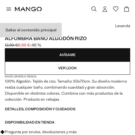
Selecciona un color
Lavanda
Saltar al contenido principal
500 GR/M2
ALFOMBRA BAÑO ALGODÓN RIZO
12,99 €
6,99 €
-46 %
Precio inicial tachado [12,99 € ]
Precio actual [6,99 € ]
AVÍSAME
VER LOOK
ENVÍO GRATIS A TIENDA
100% Algodón. Tejido de rizo. Tamaño: 50x70cm. Su diseño moderno
realza cualquier baño, combinando suavidad y gran absorción.
Disponible en distintos colores. Combina con más productos de la
colección. Producto en rebajas
DETALLES, COMPOSICIÓN Y CUIDADOS
DISPONIBILIDAD EN TIENDA
Pregunta por envíos, devoluciones y más