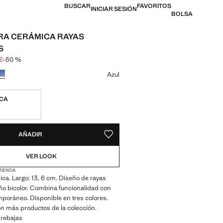
BUSCAR
FAVORITOS
INICIAR SESIÓN
BOLSA
RA CERÁMICA RAYAS
S
€
-50 %
l tachado [9,99 € ]
 [4,99 € ]
n color
Azul
ICA
ADES!
E ¡LO QUIERO!
AÑADIR
GUARDAR COMO FAVORITO
VER LOOK
 TIENDA
a. Largo: 13, 6 cm. Diseño de rayas
ño bicolor. Combina funcionalidad con
mporáneo. Disponible en tres colores.
n más productos de la colección.
 rebajas