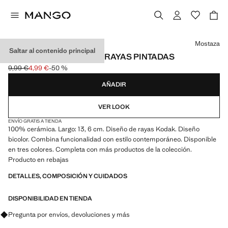
Selecciona un color
Mostaza
Saltar al contenido principal
JABONERA CERÁMICA RAYAS PINTADAS
9,99 €
4,99 €
-50 %
Precio inicial tachado [9,99 € ]
Precio actual [4,99 € ]
AÑADIR
VER LOOK
ENVÍO GRATIS A TIENDA
100% cerámica. Largo: 13, 6 cm. Diseño de rayas Kodak. Diseño
bicolor. Combina funcionalidad con estilo contemporáneo. Disponible
en tres colores. Completa con más productos de la colección.
Producto en rebajas
DETALLES, COMPOSICIÓN Y CUIDADOS
DISPONIBILIDAD EN TIENDA
Pregunta por envíos, devoluciones y más