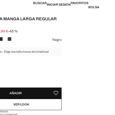
BUSCAR
FAVORITOS
INICIAR SESIÓN
BOLSA
TA MANGA LARGA REGULAR
2,99 €
-43 %
l tachado [22,99 € ]
 [12,99 € ]
n color
Negro
de - Elige una talla menos de la habitual
ADES!
E ¡LO QUIERO!
AÑADIR
GUARDAR COMO FAVORITO
VER LOOK
 TIENDA
RGO ESTÁNDAR