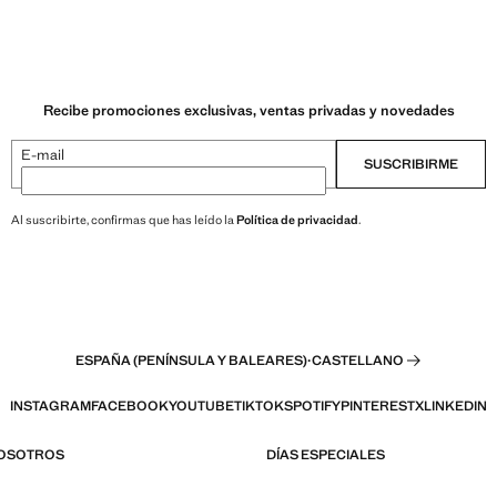
Recibe promociones exclusivas, ventas privadas y novedades
E-mail
SUSCRIBIRME
Al suscribirte, confirmas que has leído la
Política de privacidad
.
ESPAÑA (PENÍNSULA Y BALEARES)
·
CASTELLANO
INSTAGRAM
FACEBOOK
YOUTUBE
TIKTOK
SPOTIFY
PINTEREST
X
LINKEDIN
NOSOTROS
DÍAS ESPECIALES