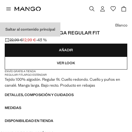
Selecciona un color
Blanco
Saltar al contenido principal
CAMISETA MANGA LARGA REGULAR FIT
22,99 €
12,99 €
-43 %
Precio inicial tachado [22,99 € ]
Precio actual [12,99 € ]
AÑADIR
VER LOOK
ENVÍO GRATIS A TIENDA
REGULAR FIT
LARGO ESTÁNDAR
Tejido 100% algodón. Regular fit. Cuello redondo. Cuello y puños en
canalé. Manga larga. Bajo recto. Producto en rebajas
DETALLES, COMPOSICIÓN Y CUIDADOS
MEDIDAS
DISPONIBILIDAD EN TIENDA