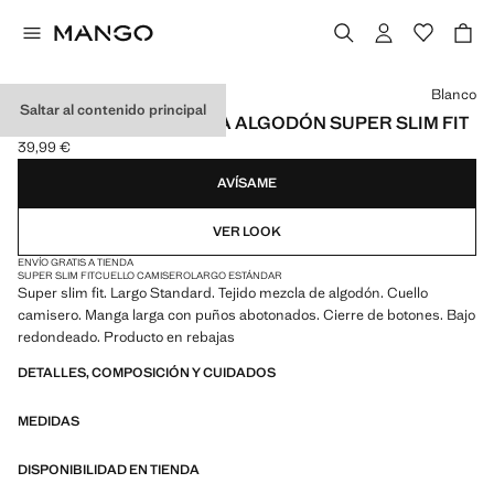
Selecciona un color
Blanco
Saltar al contenido principal
CAMISA TRAJE MEZCLA ALGODÓN SUPER SLIM FIT
39,99 €
Precio actual [39,99 € ]
AVÍSAME
VER LOOK
ENVÍO GRATIS A TIENDA
SUPER SLIM FIT
CUELLO CAMISERO
LARGO ESTÁNDAR
Super slim fit. Largo Standard. Tejido mezcla de algodón. Cuello
camisero. Manga larga con puños abotonados. Cierre de botones. Bajo
redondeado. Producto en rebajas
DETALLES, COMPOSICIÓN Y CUIDADOS
MEDIDAS
DISPONIBILIDAD EN TIENDA