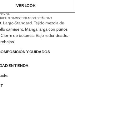
VER LOOK
 TIENDA
CUELLO CAMISERO
LARGO ESTÁNDAR
it. Largo Standard. Tejido mezcla de
ello camisero. Manga larga con puños
 Cierre de botones. Bajo redondeado.
 rebajas
COMPOSICIÓN Y CUIDADOS
IDAD EN TIENDA
por looks, prendas y tendencias
looks
NT