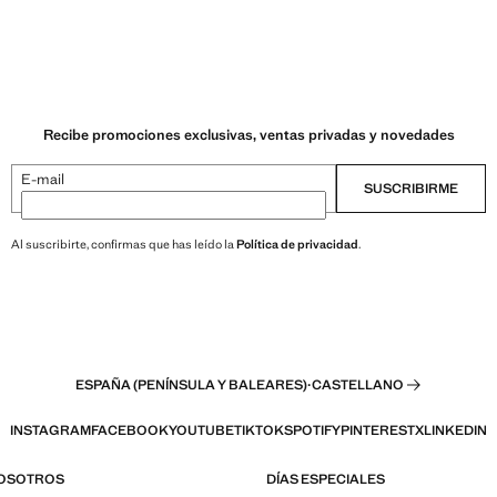
Recibe promociones exclusivas, ventas privadas y novedades
E-mail
SUSCRIBIRME
Al suscribirte, confirmas que has leído la
Política de privacidad
.
ESPAÑA (PENÍNSULA Y BALEARES)
·
CASTELLANO
INSTAGRAM
FACEBOOK
YOUTUBE
TIKTOK
SPOTIFY
PINTEREST
X
LINKEDIN
NOSOTROS
DÍAS ESPECIALES