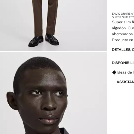
ENVÍO GRATIS A
SUPER SLIM FIT
Super slim f
algodón. Cu
abotonados.
Producto en
DETALLES, 
DISPONIBIL
Pregunta 
Ideas de 
ASSISTA