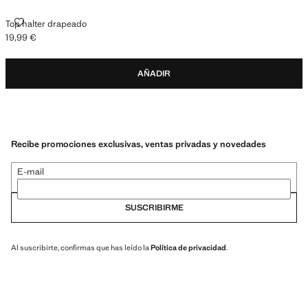
TOP HALTER DRAPEADO
Top halter drapeado
19,99 €
Precio actual [19,99 € ]
AÑADIR
Recibe promociones exclusivas, ventas privadas y novedades
E-mail
SUSCRIBIRME
Al suscribirte, confirmas que has leído la
Política de privacidad
.