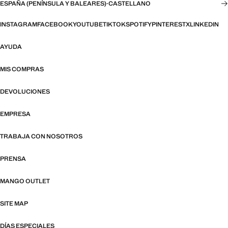
ESPAÑA (PENÍNSULA Y BALEARES)
·
CASTELLANO
INSTAGRAM
FACEBOOK
YOUTUBE
TIKTOK
SPOTIFY
PINTEREST
X
LINKEDIN
AYUDA
MIS COMPRAS
DEVOLUCIONES
EMPRESA
TRABAJA CON NOSOTROS
PRENSA
MANGO OUTLET
SITE MAP
DÍAS ESPECIALES