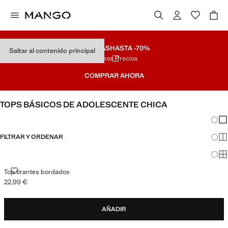
REBAJAS
HASTA -70%
Saltar al contenido principal
Últimos Precios
COMPRAR AHORA
TOPS BÁSICOS DE ADOLESCENTE CHICA
Cambi
Mos
FILTRAR Y ORDENAR
Mos
Mos
TOP TIRANTES BORDADOS
Top tirantes bordados
22,99 €
Precio actual [22,99 € ]
AÑADIR