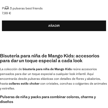
PACK 3 PULSERAS BEST FRIENDS
Pack 3 pulseras best friends
7,99 €
Precio actual [7,99 € ]
AÑADIR
Bisutería para niña de Mango Kids: accesorios
para dar un toque especial a cada look
La colección de
bisutería para niña de Mango Kids
reúne accesorios
pensados para dar un toque especial a cualquier look infantil. Aquí
encontrarás desde pulseras elásticas con detalles de flores y abalorios,
hasta
collares estilo choker
con cristales, conchas o colgantes de animales
y estrellas.
Pulseras de niña y packs para combinar colores, charms y
diseños