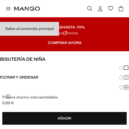
REBAJAS
HASTA -70%
Saltar al contenido principal
Últimos Precios
COMPRAR AHORA
BISUTERÍA DE NIÑA
Cambi
Mos
FILTRAR Y ORDENAR
Mos
Mos
PULSERA CHARMS INTERCAMBIABLES
Pulsera charms intercambiables
9,99 €
Precio actual [9,99 € ]
AÑADIR