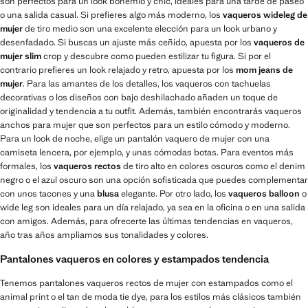
son perfectos para un look bohemio y chic, ideales para una tarde de paseo
o una salida casual. Si prefieres algo más moderno, los
vaqueros wideleg de
mujer
de tiro medio son una excelente elección para un look urbano y
desenfadado. Si buscas un ajuste más ceñido, apuesta por los
vaqueros de
mujer slim
crop y descubre como pueden estilizar tu figura. Si por el
contrario prefieres un look relajado y retro, apuesta por los
mom jeans de
mujer
. Para las amantes de los detalles, los vaqueros con tachuelas
decorativas o los diseños con bajo deshilachado añaden un toque de
originalidad y tendencia a tu outfit. Además, también encontrarás vaqueros
anchos para mujer que son perfectos para un estilo cómodo y moderno.
Para un look de noche, elige un pantalón vaquero de mujer con una
camiseta lencera, por ejemplo, y unas cómodas botas. Para eventos más
formales, los
vaqueros rectos
de tiro alto en colores oscuros como el denim
negro o el azul oscuro son una opción sofisticada que puedes complementar
con unos tacones y una
blusa
elegante. Por otro lado, los
vaqueros balloon
o
wide leg son ideales para un día relajado, ya sea en la oficina o en una salida
con amigos. Además, para ofrecerte las últimas tendencias en vaqueros,
año tras años ampliamos sus tonalidades y colores.
Pantalones vaqueros en colores y estampados tendencia
Tenemos pantalones vaqueros rectos de mujer con estampados como el
animal print o el tan de moda tie dye, para los estilos más clásicos también