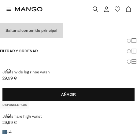
VAQUEROS DE MUJER
Saltar al contenido principal
VER TODO
WIDE LEG
Cambi
Mos
FILTRAR Y ORDENAR
Mos
DISPONIBLE PLUS
Mos
JEANS WIDE LEG RINSE WASH
Jeans wide leg rinse wash
29,99 €
Precio actual [29,99 € ]
AÑADIR
DISPONIBLE PLUS
JEANS FLARE HIGH WAIST
Jeans flare high waist
29,99 €
Precio actual [29,99 € ]
+4 colores
+
4