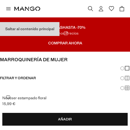
REBAJAS
HASTA -70%
Saltar al contenido principal
Últimos Precios
COMPRAR AHORA
MARROQUINERÍA DE MUJER
Cambi
Mos
FILTRAR Y ORDENAR
Mos
Mos
NECESER ESTAMPADO FLORAL
Neceser estampado floral
15,99 €
Precio actual [15,99 € ]
AÑADIR