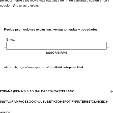
perfectamente a los looks más casuales de fin de semana o cualquier otra
ocasión. ¡No te las pierdas!
Recibe promociones exclusivas, ventas privadas y novedades
E-mail
SUSCRIBIRME
Al suscribirte, confirmas que has leído la
Política de privacidad
.
ESPAÑA (PENÍNSULA Y BALEARES)
·
CASTELLANO
INSTAGRAM
FACEBOOK
YOUTUBE
TIKTOK
SPOTIFY
PINTEREST
X
LINKEDIN
AYUDA