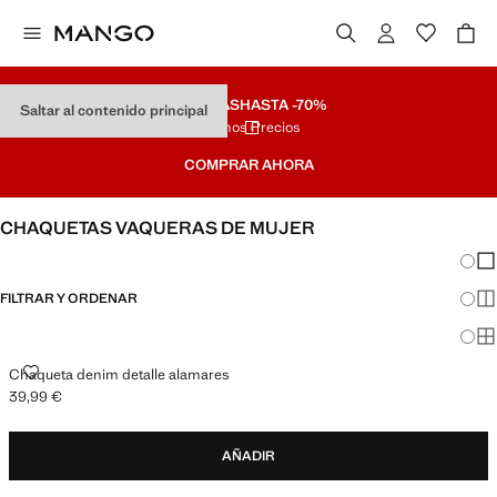
REBAJAS
HASTA -70%
Saltar al contenido principal
Últimos Precios
COMPRAR AHORA
CHAQUETAS VAQUERAS DE MUJER
Cambi
Mos
FILTRAR Y ORDENAR
Mos
Mos
CHAQUETA DENIM DETALLE ALAMARES
Chaqueta denim detalle alamares
39,99 €
Precio actual [39,99 € ]
AÑADIR