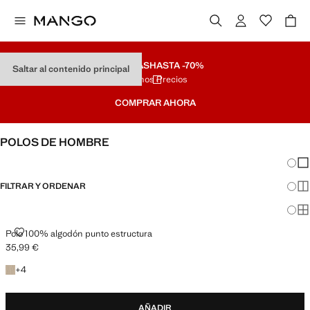
REBAJAS
HASTA -70%
Saltar al contenido principal
Últimos Precios
COMPRAR AHORA
POLOS DE HOMBRE
Cambi
Mos
FILTRAR Y ORDENAR
Mos
Mos
POLO 100% ALGODÓN PUNTO ESTRUCTURA
Polo 100% algodón punto estructura
35,99 €
Precio actual [35,99 € ]
+4 colores
+
4
AÑADIR