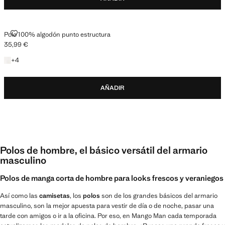
POLO 100% ALGODÓN PUNTO ESTRUCTURA
Polo 100% algodón punto estructura
35,99 €
Precio actual [35,99 € ]
+4 colores
+
4
AÑADIR
Polos de hombre, el básico versátil del armario
masculino
Polos de manga corta de hombre para looks frescos y veraniegos
Así como las
camisetas
, los
polos
son de los grandes básicos del armario
masculino, son la mejor apuesta para vestir de día o de noche, pasar una
tarde con amigos o ir a la oficina. Por eso, en Mango Man cada temporada