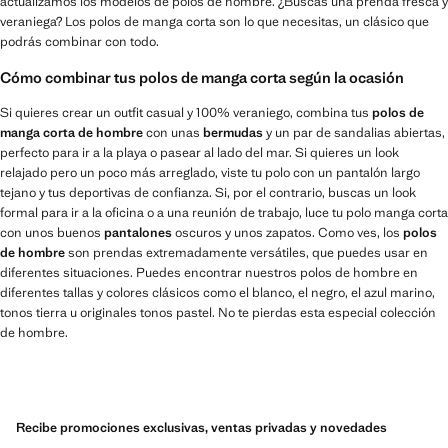
actualizamos los modelos de polos de hombre. ¿Buscas una prenda fresca y
veraniega? Los polos de manga corta son lo que necesitas, un clásico que
podrás combinar con todo.
Cómo combinar tus polos de manga corta según la ocasión
Si quieres crear un outfit casual y 100% veraniego, combina tus
polos de
manga corta de hombre
con unas
bermudas
y un par de sandalias abiertas,
perfecto para ir a la playa o pasear al lado del mar. Si quieres un look
relajado pero un poco más arreglado, viste tu polo con un pantalón largo
tejano y tus deportivas de confianza. Si, por el contrario, buscas un look
formal para ir a la oficina o a una reunión de trabajo, luce tu polo manga corta
con unos buenos
pantalones
oscuros y unos zapatos. Como ves, los
polos
de hombre
son prendas extremadamente versátiles, que puedes usar en
diferentes situaciones. Puedes encontrar nuestros polos de hombre en
diferentes tallas y colores clásicos como el blanco, el negro, el azul marino,
tonos tierra u originales tonos pastel. No te pierdas esta especial colección
de hombre.
Recibe promociones exclusivas, ventas privadas y novedades