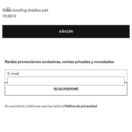
BOLSO BOWLING DETALLES PIEL
Bolso bowling detalles piel
79,99 €
Precio actual [79,99 € ]
AÑADIR
Recibe promociones exclusivas, ventas privadas y novedades
E-mail
SUSCRIBIRME
Al suscribirte, confirmas que has leído la
Política de privacidad
.