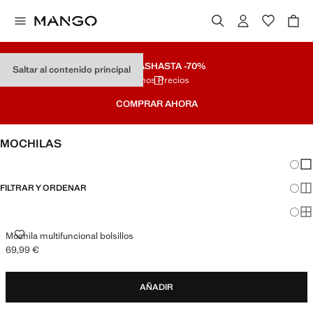
REBAJAS
HASTA -70%
Saltar al contenido principal
Últimos Precios
COMPRAR AHORA
MOCHILAS
Cambi
Mos
FILTRAR Y ORDENAR
Mos
Mos
MOCHILA MULTIFUNCIONAL BOLSILLOS
Mochila multifuncional bolsillos
69,99 €
Precio actual [69,99 € ]
AÑADIR