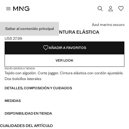
Selecciona un color
Color Azul marino oscuro seleccionado
Azul marino oscuro
Saltar al contenido principal
JOGGERS ALGODÓN CINTURA ELÁSTICA
US$ 27,99
Precio actual [US$ 27,99 ]
AÑADIR A FAVORITOS
VER LOOK
ENVÍO GRATIS A TIENDA
Tejido con algodón. Corte jogger. Cintura elástica con cordón ajustable.
Dos bolsillos laterales
DETALLES, COMPOSICIÓN Y CUIDADOS
MEDIDAS
DISPONIBILIDAD EN TIENDA
CUALIDADES DEL ARTÍCULO