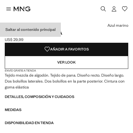
Selecciona un color
Color Azul marino seleccionado
Color Khaki
Azul marino
Saltar al contenido principal
PANTALÓN RECTO PANA
US$ 29,99
Precio actual [US$ 29,99 ]
AÑADIR A FAVORITOS
VER LOOK
ENVÍO GRATIS A TIENDA
Tejido mezcla de algodón. Tejido de pana. Diseño recto. Diseño largo.
Dos bolsillos laterales. Dos bolsillos en la parte posterior. Cintura con
goma elástica
DETALLES, COMPOSICIÓN Y CUIDADOS
MEDIDAS
DISPONIBILIDAD EN TIENDA