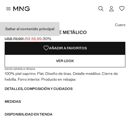
Selecciona un color
Color Negro
Color Cuero seleccionado
Cuero
Saltar al contenido principal
SANDALIA PIEL DETALLE METÁLICO
US$ 79,99
US$ 55,99
-30%
Precio inicial tachado [US$ 79,99 ]
Precio actual [US$ 55,99 ]
AÑADIR A FAVORITOS
VER LOOK
ENVÍO GRATIS A TIENDA
100% piel caprino. Flat. Diseño de tiras. Detalle metálico. Cierre de
hebilla. Forro interior. Producto en rebajas
DETALLES, COMPOSICIÓN Y CUIDADOS
MEDIDAS
DISPONIBILIDAD EN TIENDA