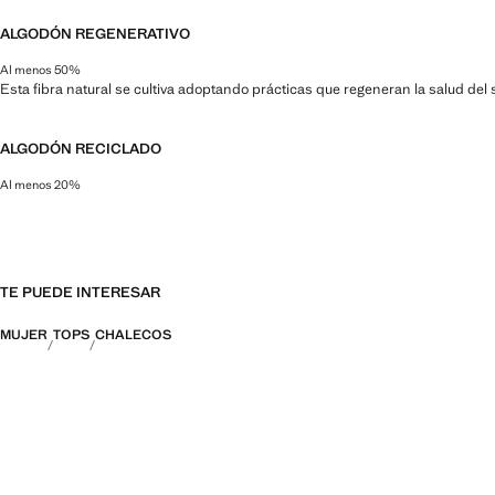
ALGODÓN REGENERATIVO
Al menos 50%
Esta fibra natural se cultiva adoptando prácticas que regeneran la salud del s
ALGODÓN RECICLADO
Al menos 20%
Esta fibra se obtiene a partir de restos textiles pre y post consumo que se t
TE PUEDE INTERESAR
MUJER
TOPS
CHALECOS