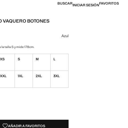
BUSCAR
FAVORITOS
INICIAR SESIÓN
O VAQUERO BOTONES
l [US$ 49,99 ]
n color
seleccionado
Azul
 la talla S y mide 178cm.
XS
S
M
L
XXL
1XL
2XL
3XL
ADES!
E ¡LO QUIERO!
AÑADIR A FAVORITOS