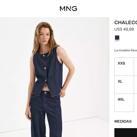
CHALEC
US$ 49,99
Precio actua
Selecciona u
Color Azul 
La modelo lleva
XXS
XL
4XL
¡ÚLTIMAS UNID
NO DISPONIBL
MEDIDAS