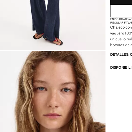
ENVÍO GRATIS A
REGULAR FIT
LA
Chaleco conf
vaquero 100
un cuello re
botones dela
DETALLES, 
DISPONIBIL