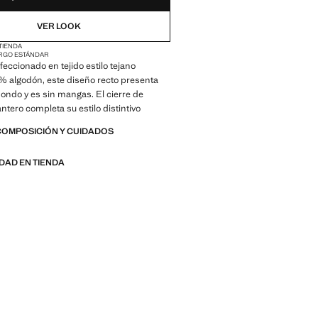
VER LOOK
 TIENDA
RGO ESTÁNDAR
eccionado en tejido estilo tejano
% algodón, este diseño recto presenta
dondo y es sin mangas. El cierre de
ntero completa su estilo distintivo
COMPOSICIÓN Y CUIDADOS
IDAD EN TIENDA