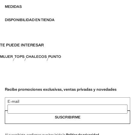
abrazan la expresión personal tanto en el día a día del entorno urbano
como en ocasiones más especiales
MEDIDAS
DISPONIBILIDAD EN TIENDA
TE PUEDE INTERESAR
MUJER
TOPS
CHALECOS
PUNTO
Recibe promociones exclusivas, ventas privadas y novedades
E-mail
SUSCRIBIRME
Al suscribirte, confirmas que has leído la
Política de privacidad
.