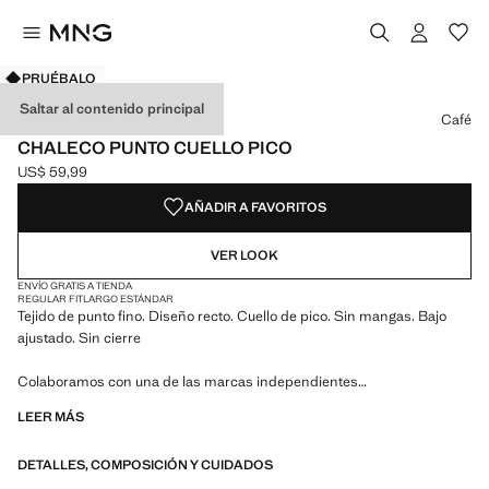
PRUÉBALO
Selecciona un color
Color Café seleccionado
Saltar al contenido principal
Café
CHALECO PUNTO CUELLO PICO
US$ 59,99
Precio actual [US$ 59,99 ]
AÑADIR A FAVORITOS
VER LOOK
ENVÍO GRATIS A TIENDA
REGULAR FIT
LARGO ESTÁNDAR
Tejido de punto fino. Diseño recto. Cuello de pico. Sin mangas. Bajo
ajustado. Sin cierre
Colaboramos con una de las marcas independientes
estadounidenses con mayor personalidad para dar forma a una
LEER MÁS
colección de verano de energía audaz, donde lo práctico y lo estético
conviven en equilibrio. ECKHAUS LATTA x MANGO presenta siluetas
DETALLES, COMPOSICIÓN Y CUIDADOS
ligeras, con protagonismo del layering y un enfoque conceptual, que