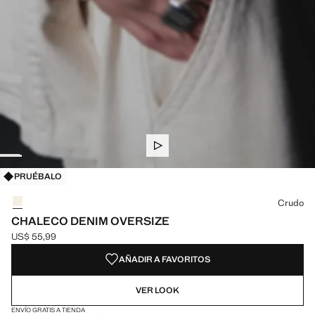
PRUÉBALO
Selecciona un color
Crudo
CHALECO DENIM OVERSIZE
US$ 55,99
Precio actual [US$ 55,99 ]
AÑADIR A FAVORITOS
VER LOOK
ENVÍO GRATIS A TIENDA