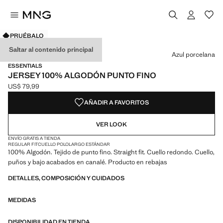
PRUÉBALO
Selecciona un color
Color Azul porcelana seleccionado
Saltar al contenido principal
Azul porcelana
ESSENTIALS
JERSEY 100% ALGODÓN PUNTO FINO
US$ 79,99
Precio actual [US$ 79,99 ]
AÑADIR A FAVORITOS
VER LOOK
ENVÍO GRATIS A TIENDA
REGULAR FIT
CUELLO POLO
LARGO ESTÁNDAR
100% Algodón. Tejido de punto fino. Straight fit. Cuello redondo. Cuello,
puños y bajo acabados en canalé. Producto en rebajas
DETALLES, COMPOSICIÓN Y CUIDADOS
MEDIDAS
DISPONIBILIDAD EN TIENDA