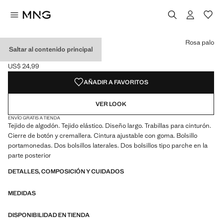
Selecciona un color
Color Azul medio
Color Rosa palo seleccionado
Color Azul oscuro
Rosa palo
Saltar al contenido principal
JEANS SKINNY FIT
US$ 24,99
Precio actual [US$ 24,99 ]
AÑADIR A FAVORITOS
VER LOOK
ENVÍO GRATIS A TIENDA
Tejido de algodón. Tejido elástico. Diseño largo. Trabillas para cinturón.
Cierre de botón y cremallera. Cintura ajustable con goma. Bolsillo
portamonedas. Dos bolsillos laterales. Dos bolsillos tipo parche en la
parte posterior
DETALLES, COMPOSICIÓN Y CUIDADOS
MEDIDAS
DISPONIBILIDAD EN TIENDA