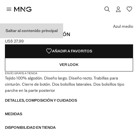
Selecciona un color
Color Azul medio seleccionado
Azul medio
Saltar al contenido principal
JEANS RECTOS ALGODÓN
US$ 27,99
Precio actual [US$ 27,99 ]
AÑADIR A FAVORITOS
VER LOOK
ENVÍO GRATIS A TIENDA
Tejido 100% algodón. Diseño largo. Diseño recto. Trabillas para
cinturón. Cierre de botón. Dos bolsillos laterales. Dos bolsillos tipo
parche en la parte posterior
DETALLES, COMPOSICIÓN Y CUIDADOS
MEDIDAS
DISPONIBILIDAD EN TIENDA