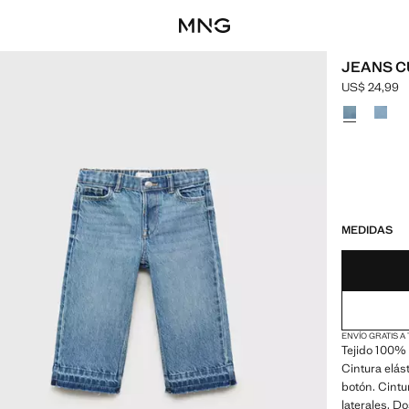
JEANS C
US$ 24,99
Precio actua
Selecciona u
¡ÚLTIMAS UNID
NO DISPONIBL
MEDIDAS
ENVÍO GRATIS A
Tejido 100% 
Cintura elást
botón. Cintu
laterales. Do