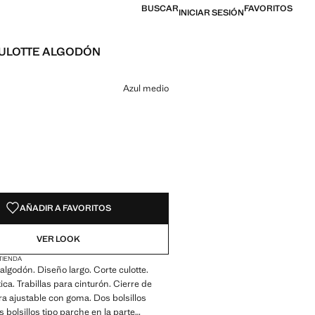
BUSCAR
FAVORITOS
INICIAR SESIÓN
ULOTTE ALGODÓN
l [US$ 24,99 ]
n color
Azul medio
ADES!
E ¡LO QUIERO!
AÑADIR A FAVORITOS
VER LOOK
 TIENDA
algodón. Diseño largo. Corte culotte.
ica. Trabillas para cinturón. Cierre de
ra ajustable con goma. Dos bolsillos
s bolsillos tipo parche en la parte