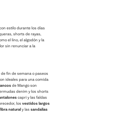
con estilo durante los días
ueras, shorts de rayas,
mo el lino, el algodón y la
or sin renunciar a la
s de fin de semana o paseos
 son ideales para una comida
lancos
de Mango son
bermudas denim y los shorts
antalones
capri y las faldas
vorecedor, los
vestidos largos
ibra natural
y las
sandalias