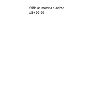
FALDA ASIMÉTRICA CUADROS
Falda asimétrica cuadros
US$ 95,99
Precio actual [US$ 95,99 ]