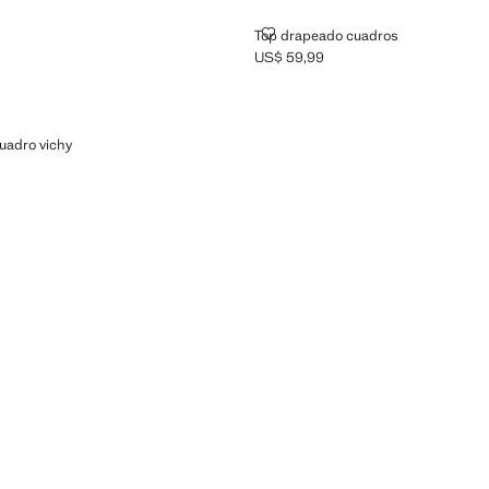
TOP DRAPEADO CUADROS
Top drapeado cuadros
US$ 59,99
Precio actual [US$ 59,99 ]
ODÓN CUADRO VICHY
uadro vichy
$ 69,99 ]