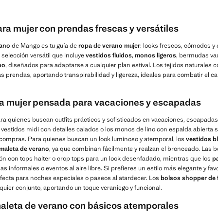
ra mujer con prendas frescas y versátiles
rano
de Mango es tu guía de
ropa de verano mujer
: looks frescos, cómodos y 
selección versátil que incluye
vestidos fluidos
,
monos ligeros
, bermudas vaq
no
, diseñados para adaptarse a cualquier plan estival. Los tejidos naturales co
s prendas, aportando transpirabilidad y ligereza, ideales para combatir el cal
a mujer pensada para vacaciones y escapadas
ra quienes buscan outfits prácticos y sofisticados en vacaciones, escapada
s vestidos midi con detalles calados o los monos de lino con espalda abierta
 compras. Para quienes buscan un look luminoso y atemporal, los
vestidos b
maleta de verano
, ya que combinan fácilmente y realzan el bronceado. Las 
ón con tops halter o crop tops para un look desenfadado, mientras que los
p
s informales o eventos al aire libre. Si prefieres un estilo más elegante y fa
rfecta para noches especiales o paseos al atardecer. Los
bolsos shopper de f
quier conjunto, aportando un toque veraniego y funcional.
maleta de verano con básicos atemporales