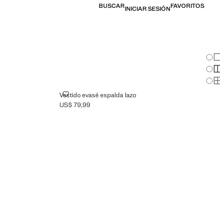
BUSCAR
FAVORITOS
INICIAR SESIÓN
Cam
Mo
Mo
Mo
A
VESTIDO EVASÉ ESPALDA LAZO
Vestido evasé espalda lazo
US$ 79,99
Precio actual [US$ 79,99 ]