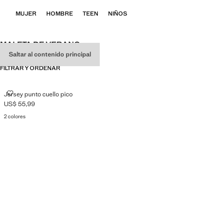
MUJER
HOMBRE
TEEN
NIÑOS
MALETA DE VERANO
Saltar al contenido principal
FILTRAR Y ORDENAR
JERSEY PUNTO CUELLO PICO
Jersey punto cuello pico
US$ 55,99
Precio actual [US$ 55,99 ]
2 colores