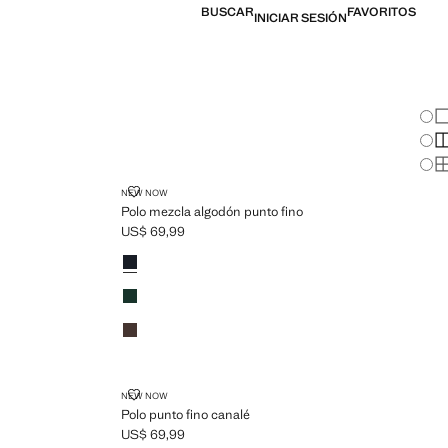
BUSCAR
FAVORITOS
INICIAR SESIÓN
Cam
Mo
Mo
Mo
 FINO
POLO MEZCLA ALGODÓN PUNTO FINO
NEW NOW
Polo mezcla algodón punto fino
US$ 69,99
Precio actual [US$ 69,99 ]
Colores
Azul marino
Verde billar
Marrón
POLO PUNTO FINO CANALÉ
NEW NOW
Polo punto fino canalé
US$ 69,99
Precio actual [US$ 69,99 ]