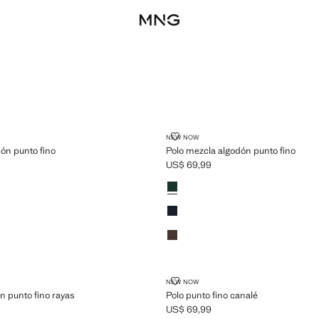
 ALGODÓN PUNTO FINO
POLO MEZCLA ALGODÓN PUNTO
NEW NOW
ón punto fino
Polo mezcla algodón punto fino
US$ 69,99
$ 69,99 ]
Precio actual [US$ 69,99 ]
Colores
Verde billar
Azul marino
Marrón
LGODÓN PUNTO FINO RAYAS
POLO PUNTO FINO CANALÉ
NEW NOW
n punto fino rayas
Polo punto fino canalé
US$ 69,99
$ 69,99 ]
Precio actual [US$ 69,99 ]