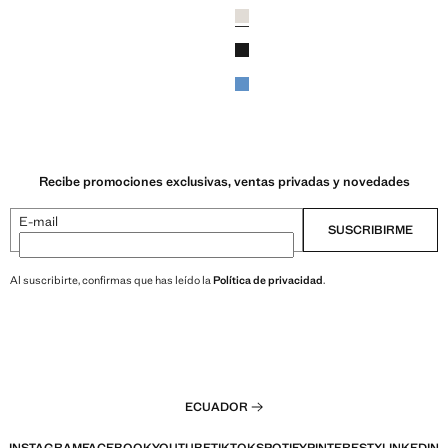
Colores
Gris hielo
Negro
Azul
Recibe promociones exclusivas, ventas privadas y novedades
E-mail
SUSCRIBIRME
Al suscribirte, confirmas que has leído la
Política de privacidad
.
ECUADOR