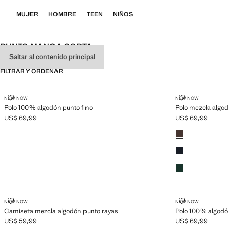
MUJER
HOMBRE
TEEN
NIÑOS
PUNTO MANGA CORTA
Saltar al contenido principal
FILTRAR Y ORDENAR
POLO 100% ALGODÓN PUNTO FINO
POLO MEZCLA
NEW NOW
NEW NOW
Polo 100% algodón punto fino
Polo mezcla algod
US$ 69,99
US$ 69,99
Precio actual [US$ 69,99 ]
Precio actual [US
Colores
Marrón
Azul marino
Verde billar
CAMISETA MEZCLA ALGODÓN PUNTO RAYAS
POLO 100% A
NEW NOW
NEW NOW
Camiseta mezcla algodón punto rayas
Polo 100% algodó
US$ 59,99
US$ 69,99
Precio actual [US$ 59,99 ]
Precio actual [US