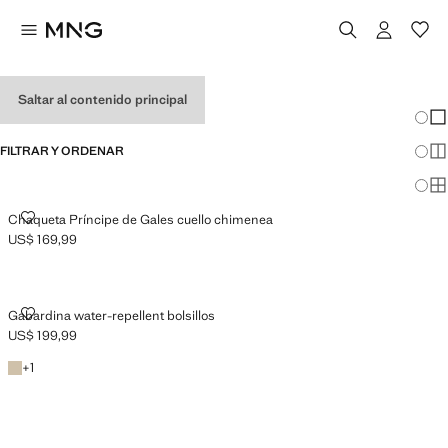
PERFORMANCE
Saltar al contenido principal
Cambi
Mos
FILTRAR Y ORDENAR
Mos
Mos
CHAQUETA PRÍNCIPE DE GALES CUELLO CHIMENEA
Chaqueta Príncipe de Gales cuello chimenea
US$ 169,99
Precio actual [US$ 169,99 ]
GABARDINA WATER-REPELLENT BOLSILLOS
Gabardina water-repellent bolsillos
US$ 199,99
Precio actual [US$ 199,99 ]
Beige
+1 color
+
1