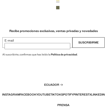
Verde oscuro
Recibe promociones exclusivas, ventas privadas y novedades
E-mail
SUSCRIBIRME
Al suscribirte, confirmas que has leído la
Política de privacidad
.
ECUADOR
INSTAGRAM
FACEBOOK
YOUTUBE
TIKTOK
SPOTIFY
PINTEREST
X
LINKEDIN
PRENSA