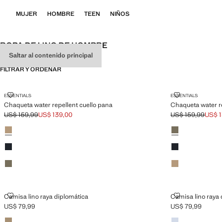
MUJER
HOMBRE
TEEN
NIÑOS
ROPA DE LINO DE HOMBRE
Saltar al contenido principal
FILTRAR Y ORDENAR
CHAQUETA WATER REPELLENT CUELLO PANA
CHAQUETA WA
ESSENTIALS
ESSENTIALS
Chaqueta water repellent cuello pana
Chaqueta water re
US$ 159,99
US$ 139,00
US$ 159,99
US$ 1
Precio inicial tachado [US$ 159,99 ]
Precio actual [US$ 139,00 ]
Precio inicial tac
Precio actual [US
Colores
Beige
Colores
Oliva
Azul marino oscuro
Azul marino oscu
Oliva
Beige
CAMISA LINO RAYA DIPLOMÁTICA
CAMISA LINO 
Camisa lino raya diplomática
Camisa lino raya 
US$ 79,99
US$ 79,99
Precio actual [US$ 79,99 ]
Precio actual [US
Colores
Khaki
Colores
Azul celeste