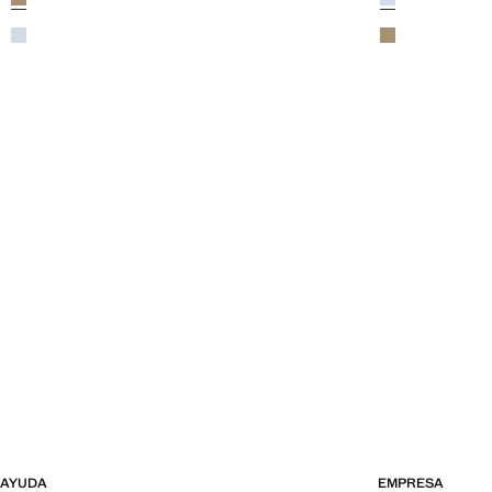
Azul celeste
Khaki
AYUDA
EMPRESA