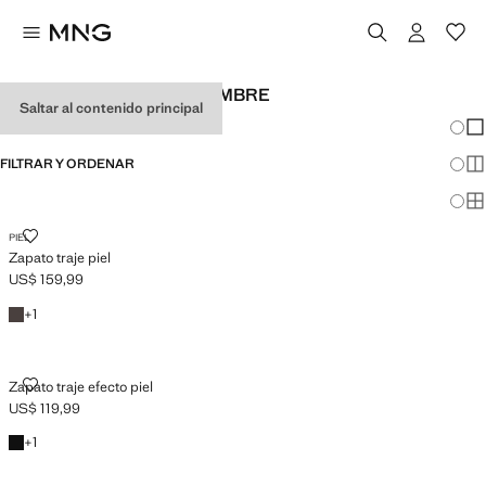
FIESTA Y EVENTOS DE HOMBRE
Saltar al contenido principal
Cambi
Mos
FILTRAR Y ORDENAR
Mos
Mos
ZAPATO TRAJE PIEL
PIEL
Zapato traje piel
US$ 159,99
Precio actual [US$ 159,99 ]
Cuero
+1 color
+
1
ZAPATO TRAJE EFECTO PIEL
Zapato traje efecto piel
US$ 119,99
Precio actual [US$ 119,99 ]
Negro
+1 color
+
1