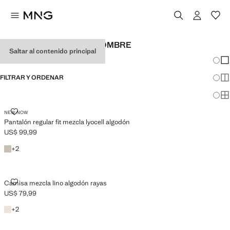
ROPA DE FIESTA PARA HOMBRE
Saltar al contenido principal
Cambi
Mos
FILTRAR Y ORDENAR
Mos
Mos
PANTALÓN REGULAR FIT MEZCLA LYOCELL ALGODÓN
NEW NOW
Pantalón regular fit mezcla lyocell algodón
US$ 99,99
Precio actual [US$ 99,99 ]
Gris hielo
+1 colores
+
2
CAMISA MEZCLA LINO ALGODÓN RAYAS
Camisa mezcla lino algodón rayas
US$ 79,99
Precio actual [US$ 79,99 ]
Naranja
+1 colores
+
2