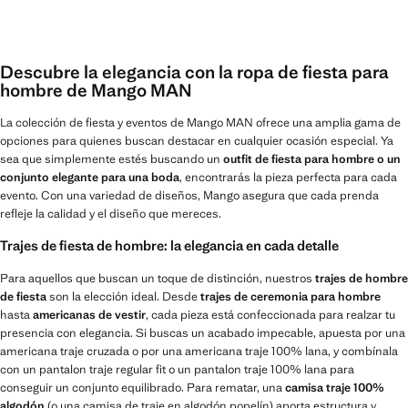
Descubre la elegancia con la ropa de fiesta para
hombre de Mango MAN
La colección de fiesta y eventos de Mango MAN ofrece una amplia gama de
opciones para quienes buscan destacar en cualquier ocasión especial. Ya
sea que simplemente estés buscando un
outfit de fiesta para hombre o un
conjunto elegante para una boda
, encontrarás la pieza perfecta para cada
evento. Con una variedad de diseños, Mango asegura que cada prenda
refleje la calidad y el diseño que mereces.
Trajes de fiesta de hombre: la elegancia en cada detalle
Para aquellos que buscan un toque de distinción, nuestros
trajes de hombre
de fiesta
son la elección ideal. Desde
trajes de ceremonia para hombre
hasta
americanas de vestir
, cada pieza está confeccionada para realzar tu
presencia con elegancia. Si buscas un acabado impecable, apuesta por una
americana traje cruzada o por una americana traje 100% lana, y combínala
con un pantalon traje regular fit o un pantalon traje 100% lana para
conseguir un conjunto equilibrado. Para rematar, una
camisa traje 100%
algodón
(o una camisa de traje en algodón popelín) aporta estructura y