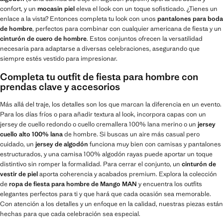
confort, y un
mocasin piel
eleva el look con un toque sofisticado. ¿Tienes un
enlace a la vista? Entonces completa tu look con unos
pantalones para boda
de hombre
, perfectos para combinar con cualquier americana de fiesta y un
cinturón de cuero de hombre
. Estos conjuntos ofrecen la versatilidad
necesaria para adaptarse a diversas celebraciones, asegurando que
siempre estés vestido para impresionar.
Completa tu outfit de fiesta para hombre con
prendas clave y accesorios
Más allá del traje, los detalles son los que marcan la diferencia en un evento.
Para los días fríos o para añadir textura al look, incorpora capas con un
jersey de cuello redondo o cuello cremallera 100% lana merino o un
jersey
cuello alto 100% lana
de hombre. Si buscas un aire más casual pero
cuidado, un
jersey de algodón
funciona muy bien con camisas y pantalones
estructurados, y una camisa 100% algodón rayas puede aportar un toque
distintivo sin romper la formalidad. Para cerrar el conjunto, un
cinturón de
vestir de piel
aporta coherencia y acabados premium. Explora la colección
de
ropa de fiesta para hombre de Mango MAN
y encuentra los outfits
elegantes perfectos para ti y que hará que cada ocasión sea memorable.
Con atención a los detalles y un enfoque en la calidad, nuestras piezas están
hechas para que cada celebración sea especial.