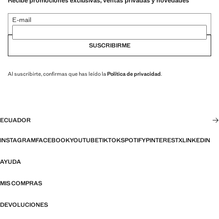
Recibe promociones exclusivas, ventas privadas y novedades
E-mail
SUSCRIBIRME
Al suscribirte, confirmas que has leído la
Política de privacidad
.
ECUADOR
INSTAGRAM
FACEBOOK
YOUTUBE
TIKTOK
SPOTIFY
PINTEREST
X
LINKEDIN
AYUDA
MIS COMPRAS
DEVOLUCIONES