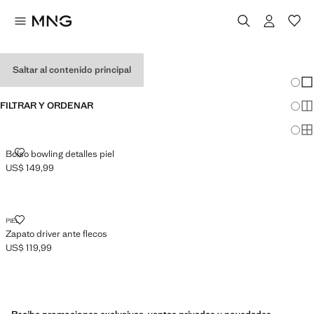
ACCESSORIES EDITION
Saltar al contenido principal
Cambi
Mos
FILTRAR Y ORDENAR
Mos
Mos
BOLSO BOWLING DETALLES PIEL
Bolso bowling detalles piel
US$ 149,99
Precio actual [US$ 149,99 ]
ZAPATO DRIVER ANTE FLECOS
PIEL
Zapato driver ante flecos
US$ 119,99
Precio actual [US$ 119,99 ]