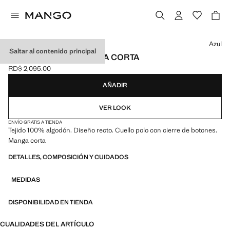
Selecciona un color
Azul
Saltar al contenido principal
POLO ALGODÓN MANGA CORTA
RD$ 2,095.00
Precio actual [RD$ 2,095.00 ]
AÑADIR
VER LOOK
ENVÍO GRATIS A TIENDA
Tejido 100% algodón. Diseño recto. Cuello polo con cierre de botones.
Manga corta
DETALLES, COMPOSICIÓN Y CUIDADOS
MEDIDAS
DISPONIBILIDAD EN TIENDA
CUALIDADES DEL ARTÍCULO