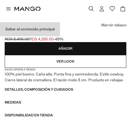
Selecciona un color
Marrón tabaco
Saltar al contenido principal
BOTA ALTA PIEL
RD$ 8,495.00
RD$ 4,295.00
-49%
Precio inicial tachado [RD$ 8,495.00 ]
Precio actual [RD$ 4,295.00 ]
AÑADIR
VER LOOK
ENVÍO GRATIS A TIENDA
100% piel bovino. Caña alta. Punta fina y semiredonda. Estilo cowboy.
Cierre lateral de cremallera. El tacón mide 3 cm. Producto en rebajas
DETALLES, COMPOSICIÓN Y CUIDADOS
MEDIDAS
DISPONIBILIDAD EN TIENDA